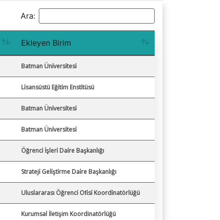
Ara:
Ekleyen Birim
Batman Üni̇versi̇tesi̇
Li̇sansüstü Eği̇ti̇m Ensti̇tüsü
Batman Üni̇versi̇tesi̇
Batman Üni̇versi̇tesi̇
Öğrenci̇ İşleri̇ Dai̇re Başkanlığı
Strateji̇ Geli̇şti̇rme Dai̇re Başkanlığı
Uluslararası Öğrenci̇ Ofi̇si̇ Koordi̇natörlüğü
Kurumsal İletişim Koordinatörlüğü