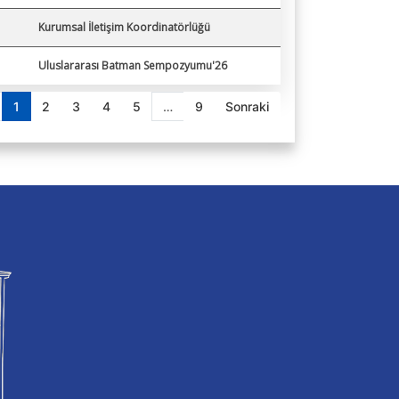
Kurumsal İletişim Koordinatörlüğü
Uluslararası Batman Sempozyumu'26
1
2
3
4
5
…
9
Sonraki