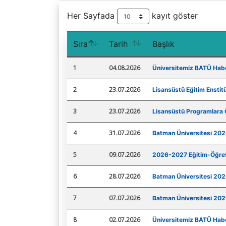
Rektörümüzün Biyografisi
Diğer
Her Sayfada
kayıt göster
Uygulama ve Araştırma Merkezleri
Sıra
Tarih
Başlık
1
04.08.2026
Üniversitemiz BATÜ Habe
2
23.07.2026
Lisansüstü Eğitim Enstit
3
23.07.2026
Lisansüstü Programlara Ö
4
31.07.2026
Batman Üniversitesi 2026
5
09.07.2026
2026-2027 Eğitim-Öğreti
6
28.07.2026
Batman Üniversitesi 2026
7
07.07.2026
Batman Üniversitesi 202
8
02.07.2026
Üniversitemiz BATÜ Habe