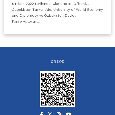
8 Nisan 2022 tarihinde, Uluslararasi Ofisimiz,
8 
omy
Özbekistan Taskent'de, University of World Economy
Öz
and Diplomacy ve Özbekistan Devlet
an
Konservatuvari...
Ko
QR KOD
Facebook
X
Instagram
YouTube