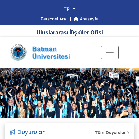
TR
Personel Ara
Anasayfa
Uluslararası İli̇şki̇ler Ofisi
Önceki
Sonr
Duyurular
Tüm Duyurular