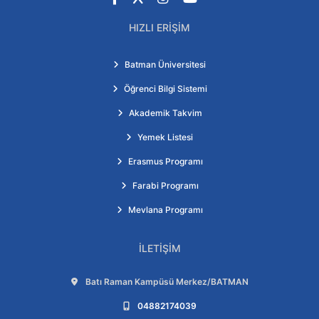
HIZLI ERIŞIM
Batman Üniversitesi
Öğrenci Bilgi Sistemi
Akademik Takvim
Yemek Listesi
Erasmus Programı
Farabi Programı
Mevlana Programı
İLETIŞIM
Adres:
Batı Raman Kampüsü Merkez/BATMAN
Telefon:
04882174039