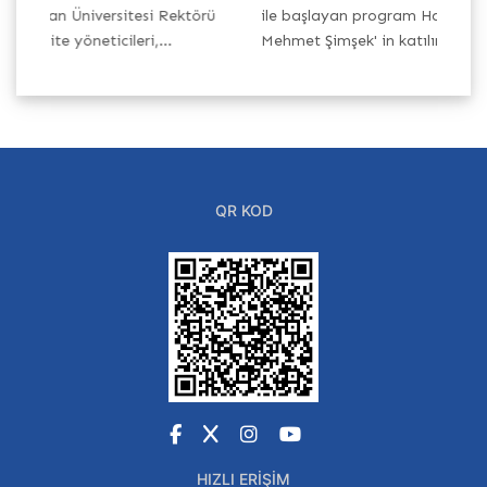
si Rektörü
ile başlayan program Hazine ve Maliye Bakanımı
ri,...
Mehmet Şimşek' in katılımıyla,...
QR KOD
Facebook
X
Instagram
YouTube
HIZLI ERIŞIM