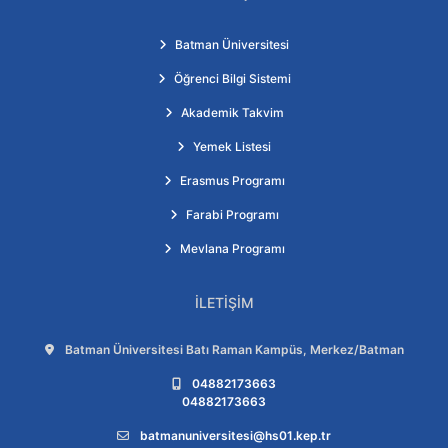
Batman Üniversitesi
Öğrenci Bilgi Sistemi
Akademik Takvim
Yemek Listesi
Erasmus Programı
Farabi Programı
Mevlana Programı
İLETIŞIM
Adres:
Batman Üniversitesi Batı Raman Kampüs, Merkez/Batman
Telefon:
04882173663
04882173663
E-posta:
batmanuniversitesi@hs01.kep.tr