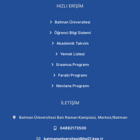
HIZLI ERIŞIM
Batman Üniversitesi
Öğrenci Bilgi Sistemi
Akademik Takvim
Yemek Listesi
Erasmus Programı
Farabi Programı
Mevlana Programı
İLETIŞIM
Adres:
Batman Üniversitesi Batı Raman Kampüsü, Merkez/Batman
Telefon:
04882173500
E-posta:
batmanuniversitesi@hs01.kep.tr