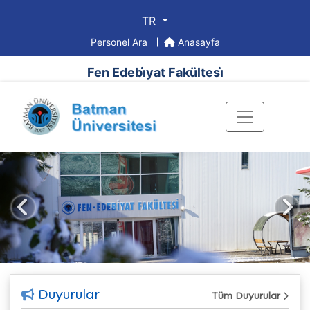
TR
Personel Ara
Anasayfa
Fen Edebi̇yat Fakültesi̇
Önceki
Sonr
Duyurular
Tüm Duyurular