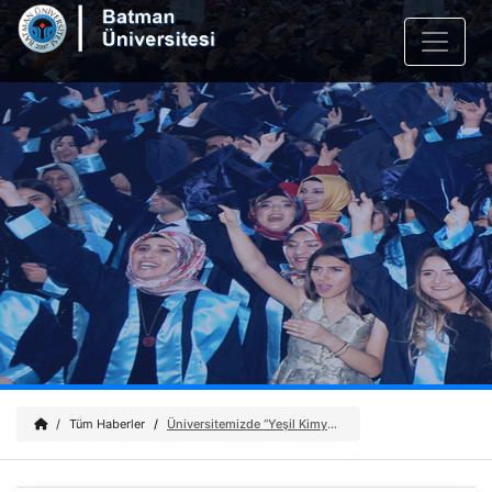
Tüm Haberler
Üniversitemizde “Yeşil Kimya: Çevre Dostu Bilimin Geleceği” Konferansı Gerçekleştirildi