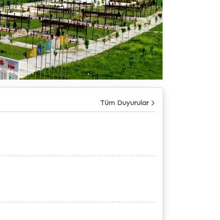
Tüm Duyurular
09
Temmuz
28
Temmuz