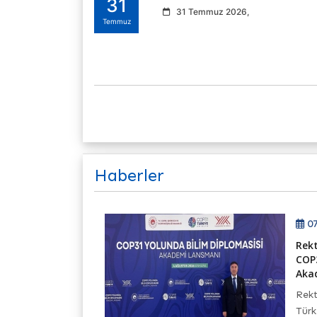
31
31 Temmuz 2026,
Temmuz
Haberler
6
07
rencisi U20
Rekt
piyonası'nda
COP3
 Edecek...
Aka
 Bilimleri
Rekt
lük Eğitimi
Türk