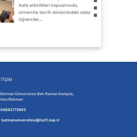
Kafe etkinlikleri kapsamında,
üniversite tercih dönemindeki aday
öğrenciler...
ETIŞIM
Adres:
Batman Üniversitesi Batı Raman Kampüs,
rkez/Batman
Telefon:
04882173663
E-posta:
batmanuniversitesi@hs01.kep.tr