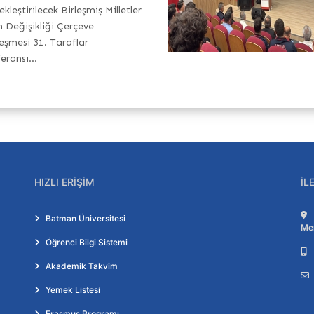
ekleştirilecek Birleşmiş Milletler
m Değişikliği Çerçeve
eşmesi 31. Taraflar
eransı...
HIZLI ERIŞIM
İL
Batman Üniversitesi
Me
Öğrenci Bilgi Sistemi
Akademik Takvim
Yemek Listesi
Erasmus Programı