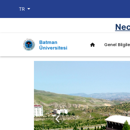
TR
Nec
Genel Bilgile
Başvuru
Başvuru Formu
Başvuru Linki
Önceki