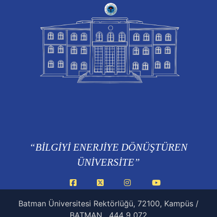
“BİLGİYİ ENERJİYE DÖNÜŞTÜREN
ÜNİVERSİTE”
Facebook
X
Instagram
YouTube
Batman Üniversitesi Rektörlüğü, 72100, Kampüs /
BATMAN , 444 9 072