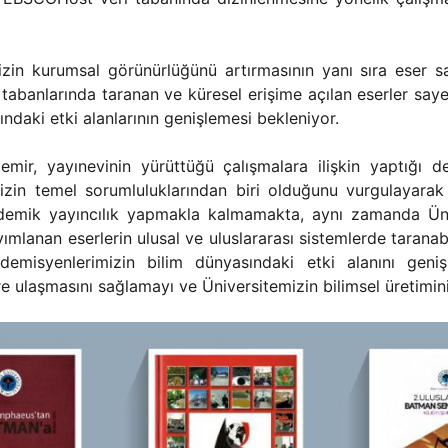
emizin kurumsal görünürlüğünü artırmasının yanı sıra eser 
 tabanlarında taranan ve küresel erişime açılan eserler sayesi
ndaki etki alanlarının genişlemesi bekleniyor.
mir, yayınevinin yürüttüğü çalışmalara ilişkin yaptığı d
itemizin temel sorumluluklarından biri olduğunu vurgulayara
ademik yayıncılık yapmakla kalmamakta, aynı zamanda Üniv
yımlanan eserlerin ulusal ve uluslararası sistemlerde taran
misyenlerimizin bilim dünyasındaki etki alanını geniş
ere ulaşmasını sağlamayı ve Üniversitemizin bilimsel üretimin