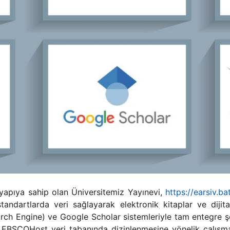
ltyapıya sahip olan Üniversitemiz Yayınevi,
https://earsiv.b
ı standartlarda veri sağlayarak elektronik kitaplar ve d
ch Engine) ve Google Scholar sistemleriyle tam entegre şe
 EBSCOHost veri tabanında dizinlenmesine yönelik çalışmal