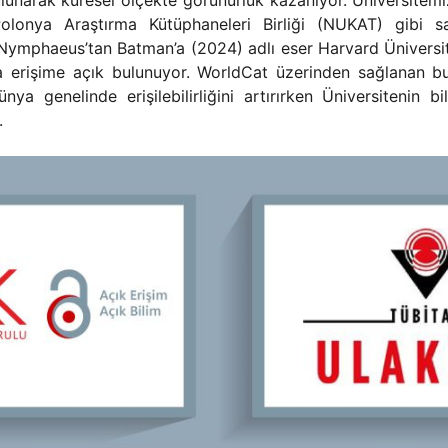
unarak küresel ölçekte görünürlük kazanıyor. Üniversitemiz 
olonya Araştırma Kütüphaneleri Birliği (NUKAT) gibi sa
Nymphaeus’tan Batman’a (2024) adlı eser Harvard Üniversi
 erişime açık bulunuyor. WorldCat üzerinden sağlanan bu 
nya genelinde erişilebilirliğini artırırken Üniversitenin b
.