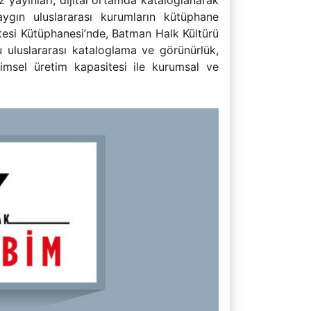
yayınları, dijital ortamda kataloglanarak
ygın uluslararası kurumların kütüphane
tesi Kütüphanesi’nde, Batman Halk Kültürü
uluslararası kataloglama ve görünürlük,
ilimsel üretim kapasitesi ile kurumsal ve