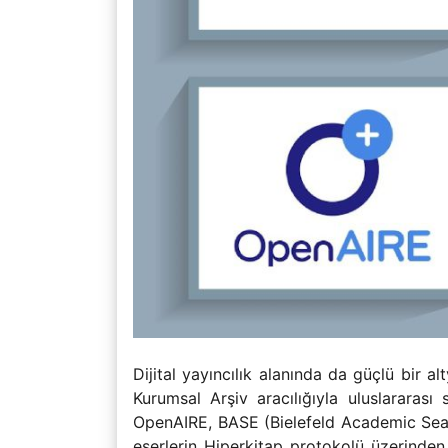
Dijital yayıncılık alanında da güçlü bir a
Kurumsal Arşiv aracılığıyla uluslararas
OpenAIRE, BASE (Bielefeld Academic Sear
eserlerin Hiperkitap protokolü üzerinden