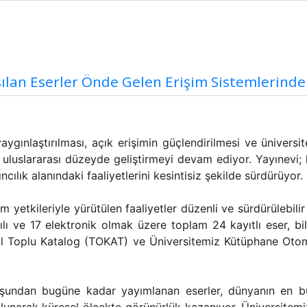
ılan Eserler Önde Gelen Erişim Sistemlerinde
yaygınlaştırılması, açık erişimin güçlendirilmesi ve üniver
e uluslararası düzeyde geliştirmeyi devam ediyor. Yayınevi; k
cılık alanındaki faaliyetlerini kesintisiz şekilde sürdürüyor
ım yetkileriyle yürütülen faaliyetler düzenli ve sürdürülebi
lı ve 17 elektronik olmak üzere toplam 24 kayıtlı eser, bil
sal Toplu Katalog (TOKAT) ve Üniversitemiz Kütüphane Otom
uluşundan bugüne kadar yayımlanan eserler, dünyanın en 