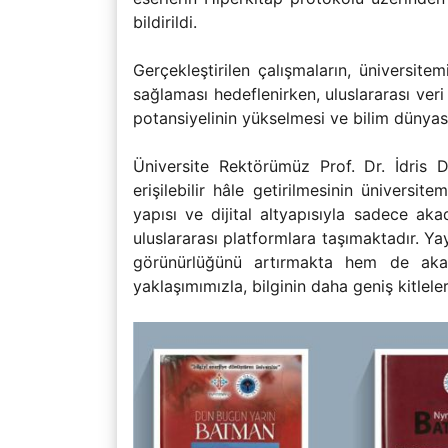
bildirildi.
Gerçekleştirilen çalışmaların, üniversit
sağlaması hedeflenirken, uluslararası veri
potansiyelinin yükselmesi ve bilim dünyası
Üniversite Rektörümüz Prof. Dr. İdris De
erişilebilir hâle getirilmesinin ünivers
yapısı ve dijital altyapısıyla sadece ak
uluslararası platformlara taşımaktadır. Ya
görünürlüğünü artırmakta hem de akade
yaklaşımımızla, bilginin daha geniş kitlel