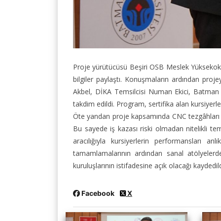
Proje yürütücüsü Beşiri OSB Meslek Yüksekoku
bilgiler paylaştı. Konuşmaların ardından pro
Akbel, DİKA Temsilcisi Numan Ekici, Batman
takdim edildi. Program, sertifika alan kursiyerle
Öte yandan proje kapsamında CNC tezgâhları ve 
Bu sayede iş kazası riski olmadan nitelikli t
aracılığıyla kursiyerlerin performansları an
tamamlamalarının ardından sanal atölyelerd
kuruluşlarının istifadesine açık olacağı kaydedild
Facebook
X