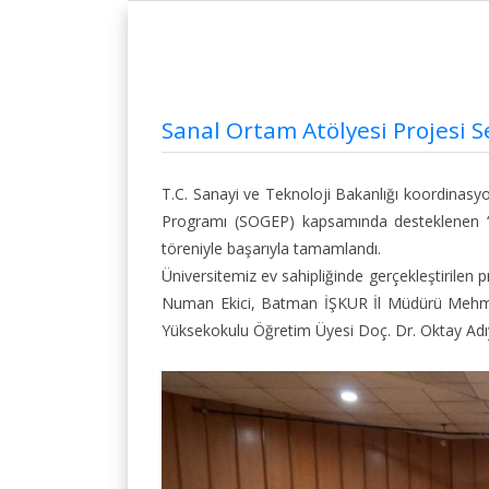
Rektörümüzün Biyografisi
Diğer
Uygulama ve Araştırma Merkezleri
Sanal Ortam Atölyesi Projesi 
T.C. Sanayi ve Teknoloji Bakanlığı koordinasy
Programı (SOGEP) kapsamında desteklenen “C
töreniyle başarıyla tamamlandı.
Üniversitemiz ev sahipliğinde gerçekleştirile
Numan Ekici, Batman İŞKUR İl Müdürü Mehmet
Yüksekokulu Öğretim Üyesi Doç. Dr. Oktay Adıyam