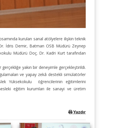
mında kurulan sanal atölyelere ilişkin teknik
of. Dr. İdris Demir, Batman OSB Müdürü Zeynep
okulu Müdürü Doç. Dr. Kadri Kurt tarafından
erçekliğe yakın bir deneyimle gerçekleştirildi.
gulamaları ve yapay zekâ destekli simülatörler
eslek Yüksekokulu öğrencilerinin eğitimlerini
sleki eğitim kurumları ile sanayi ve üretim
Yazdır