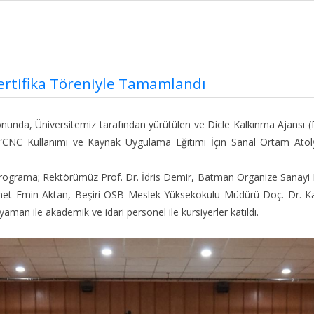
Sertifika Töreniyle Tamamlandı
onunda, Üniversitemiz tarafından yürütülen ve Dicle Kalkınma Ajansı
NC Kullanımı ve Kaynak Uygulama Eğitimi İçin Sanal Ortam Atölyes
n programa; Rektörümüz Prof. Dr. İdris Demir, Batman Organize Sanay
 Emin Aktan, Beşiri OSB Meslek Yüksekokulu Müdürü Doç. Dr. Kad
an ile akademik ve idari personel ile kursiyerler katıldı.