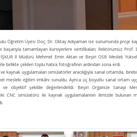
lu Öğretim Üyesi Doç. Dr. Oktay Adıyaman ise sunumunda proje kapsa
jeyi başarıyla tamamlayan kursiyerlere sertifikaları; Rektörümüz Pr
 İŞKUR İl Müdürü Mehmet Emin Aktan ve Beşiri OSB Meslek Yüksek
rle birlikte çekilen toplu hatıra fotoğrafının ardından sona erdi.
kaynak uygulamaları simülatörler aracılığıyla sanal ortamda, birebir g
emel mesleki eğitim imkânı sunuldu. Ayrıca üç boyutlu sanal ortam uy
lık ve objektif şekilde değerlendirildi. Beşiri Organize Sanayi M
eki CNC simülatörü ile kaynak uygulamalarının ilimizde bulunan me
i.