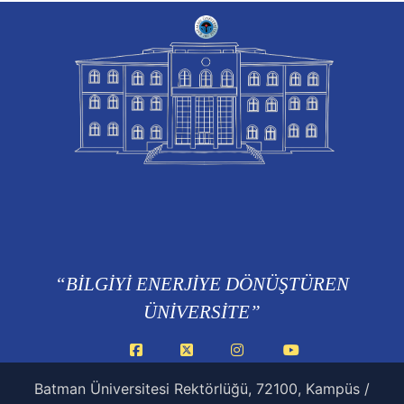
“BİLGİYİ ENERJİYE DÖNÜŞTÜREN
ÜNİVERSİTE”
Facebook
X
Instagram
YouTube
Batman Üniversitesi Rektörlüğü, 72100, Kampüs /