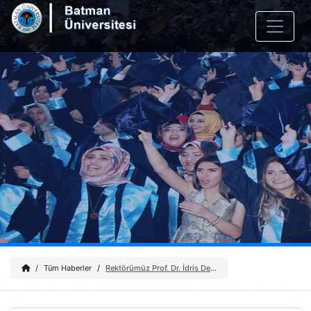
Tüm Haberler
Rektörümüz Prof. Dr. İdris Demir ve Üniversite Heyeti Sıfır Atık Festivali’ne Katıldı