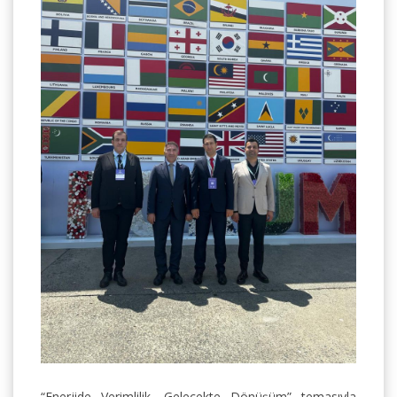
“Enerjide Verimlilik, Gelecekte Dönüşüm” temasıyla