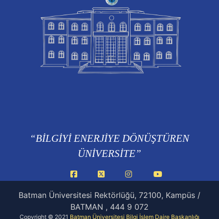
“BİLGİYİ ENERJİYE DÖNÜŞTÜREN
ÜNİVERSİTE”
Facebook
X
Instagram
YouTube
Batman Üniversitesi Rektörlüğü, 72100, Kampüs /
BATMAN , 444 9 072
Copyright © 2021
Batman Üniversitesi Bilgi İşlem Daire Başkanlığı