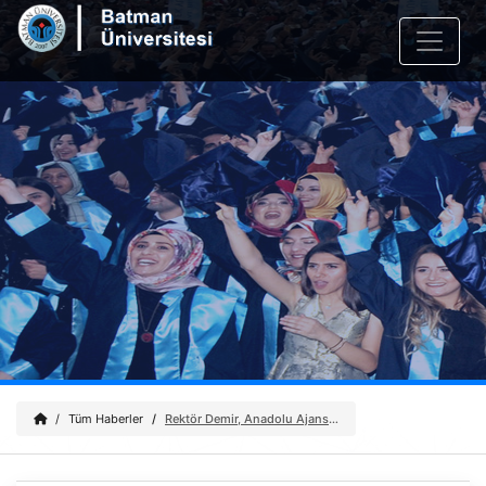
Tüm Haberler
Rektör Demir, Anadolu Ajansı’nın “Yılın Kareleri” Oylamasına Katıldı