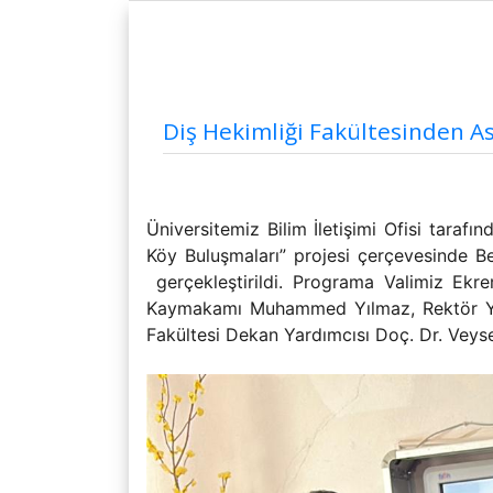
Rektörümüzün Biyografisi
Diğer
Uygulama ve Araştırma Merkezleri
Diş Hekimliği Fakültesinden A
Üniversitemiz Bilim İletişimi Ofisi tara
Köy Buluşmaları” projesi çerçevesinde Beş
gerçekleştirildi. Programa Valimiz Ekr
Kaymakamı Muhammed Yılmaz, Rektör Yardı
Fakültesi Dekan Yardımcısı Doç. Dr. Veysel