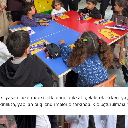
k yaşam üzerindeki etkilerine dikkat çekilerek erken yaş
tkinlikte, yapılan bilgilendirmelerle farkındalık oluşturulması