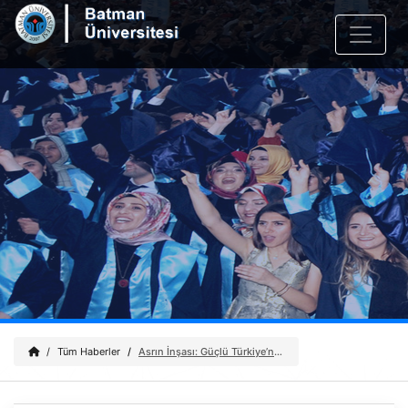
Tüm Haberler
Asrın İnşası: Güçlü Türkiye’nin İhya Vizyonu Paneli Gerçekleştirildi