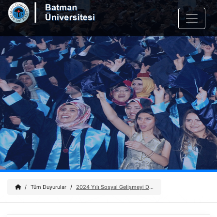
Tüm Duyurular
2024 Yılı Sosyal Gelişmeyi Destekleme Programı (SOGEP) Ön Başvuru İlanı