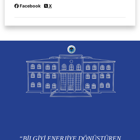
Facebook
X
“BİLGİYİ ENERJİYE DÖNÜŞTÜREN