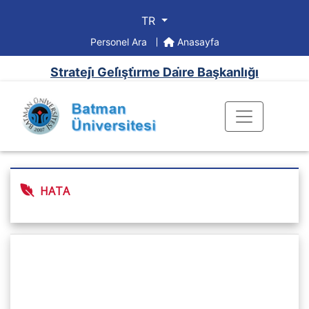
TR
Personel Ara
Anasayfa
Strateji̇ Geli̇şti̇rme Dai̇re Başkanlığı
HATA