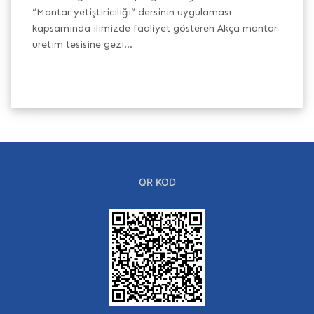
“Mantar yetiştiriciliği” dersinin uygulaması
Gı
i
kapsamında ilimizde faaliyet gösteren Akça mantar
ür
üretim tesisine gezi...
QR KOD