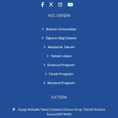
Facebook
X
Instagram
YouTube
HIZLI ERIŞIM
Batman Üniversitesi
Öğrenci Bilgi Sistemi
Akademik Takvim
Yemek Listesi
Erasmus Programı
Farabi Programı
Mevlana Programı
İLETIŞIM
Adres:
Aşağı Mahalle Tekel Caddesi (Sason Grup Tekstil Arkası)
Sason/BATMAN