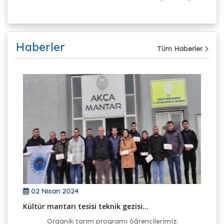
Haberler
Tüm Haberler
02 Nisan 2024
e
Kültür mantarı tesisi teknik gezisi...
Te
Organik tarım programı öğrencilerimiz
Or