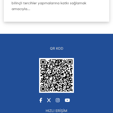
h
bilinçli tercihler yapmalarına katkı sağlamak
Ba
amacıyla...
QR KOD
Facebook
X
Instagram
YouTube
HIZLI ERIŞIM