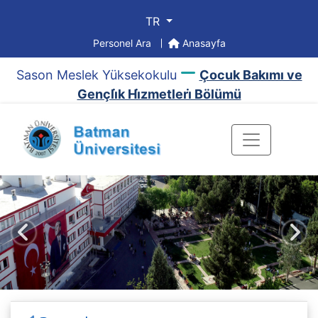
TR
Personel Ara
Anasayfa
Sason Meslek Yüksekokulu
Çocuk Bakımı ve
Gençli̇k Hi̇zmetleri̇ Bölümü
Önceki
Sonr