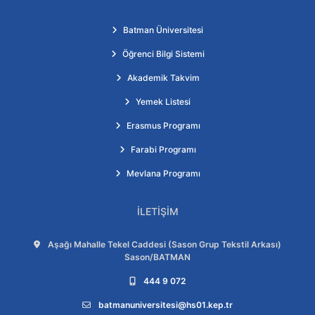
Batman Üniversitesi
Öğrenci Bilgi Sistemi
Akademik Takvim
Yemek Listesi
Erasmus Programı
Farabi Programı
Mevlana Programı
İLETIŞIM
Adres:
Aşağı Mahalle Tekel Caddesi (Sason Grup Tekstil Arkası)
Sason/BATMAN
Telefon:
444 9 072
E-posta:
batmanuniversitesi@hs01.kep.tr