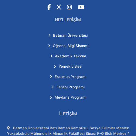
Facebook
X
Instagram
YouTube
HIZLI ERIŞIM
Batman Üniversitesi
Öğrenci Bilgi Sistemi
Akademik Takvim
Yemek Listesi
Erasmus Programı
Farabi Programı
Mevlana Programı
İLETIŞIM
Adres:
Batman Üniversitesi Batı Raman Kampüsü, Sosyal Bilimler Meslek
Yüksekokulu Mühendislik Mimarlık Fakültesi Binası F-G Blok Merkez /