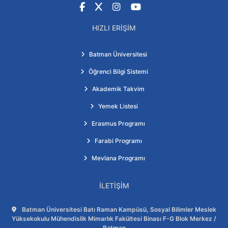
Facebook
X
Instagram
YouTube
HIZLI ERIŞIM
Batman Üniversitesi
Öğrenci Bilgi Sistemi
Akademik Takvim
Yemek Listesi
Erasmus Programı
Farabi Programı
Mevlana Programı
İLETIŞIM
Adres:
Batman Üniversitesi Batı Raman Kampüsü, Sosyal Bilimler Meslek
Yüksekokulu Mühendislik Mimarlık Fakültesi Binası F-G Blok Merkez /
Batman