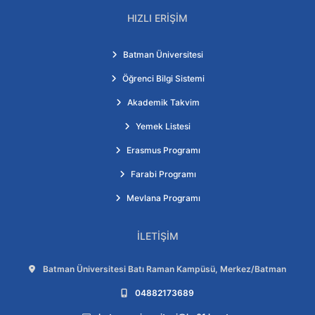
HIZLI ERIŞIM
Batman Üniversitesi
Öğrenci Bilgi Sistemi
Akademik Takvim
Yemek Listesi
Erasmus Programı
Farabi Programı
Mevlana Programı
İLETIŞIM
Adres:
Batman Üniversitesi Batı Raman Kampüsü, Merkez/Batman
Telefon:
04882173689