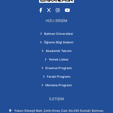
Facebook
X
Instagram
YouTube
HIZLI ERIŞIM
Batman Üniversitesi
Öğrenci Bilgi Sistemi
Akademik Takvim
Yemek Listesi
Erasmus Programı
Farabi Programı
Mevlana Programı
İLETIŞIM
Adres:
Yukarı Güneşli Mah. Çetin Emeç Cad. No:245 Kozluk/ Batman,