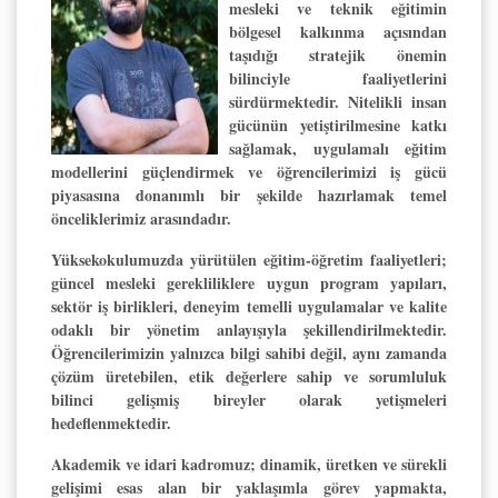
mesleki ve teknik eğitimin
bölgesel kalkınma açısından
taşıdığı stratejik önemin
bilinciyle faaliyetlerini
sürdürmektedir. Nitelikli insan
gücünün yetiştirilmesine katkı
sağlamak, uygulamalı eğitim
modellerini güçlendirmek ve öğrencilerimizi iş gücü
piyasasına donanımlı bir şekilde hazırlamak temel
önceliklerimiz arasındadır.
Yüksekokulumuzda yürütülen eğitim-öğretim faaliyetleri;
güncel mesleki gerekliliklere uygun program yapıları,
sektör iş birlikleri, deneyim temelli uygulamalar ve kalite
odaklı bir yönetim anlayışıyla şekillendirilmektedir.
Öğrencilerimizin yalnızca bilgi sahibi değil, aynı zamanda
çözüm üretebilen, etik değerlere sahip ve sorumluluk
bilinci gelişmiş bireyler olarak yetişmeleri
hedeflenmektedir.
Akademik ve idari kadromuz; dinamik, üretken ve sürekli
gelişimi esas alan bir yaklaşımla görev yapmakta,