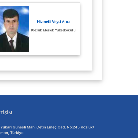
Hizmetli Veysi Arıcı
Kozluk Meslek Yüksekokulu
ETIŞIM
Adres:
Yukarı Güneşli Mah. Çetin Emeç Cad. No:245 Kozluk/
man, Türkiye