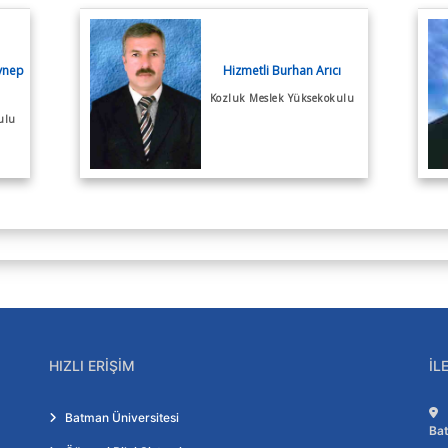
eynep
Hizmetli Burhan Arıcı
Kozluk Meslek Yüksekokulu
ulu
HIZLI ERIŞIM
İL
Batman Üniversitesi
Bat