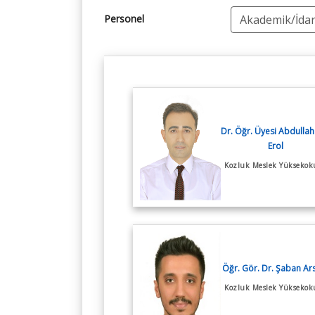
FORMU
Öğrenci Kalite El Kita
Personel
Öğrenci El Kitabı
Dr. Öğr. Üyesi Abdullah 
Erol
Kozluk Meslek Yüksekok
Öğr. Gör. Dr. Şaban Ar
Kozluk Meslek Yüksekok