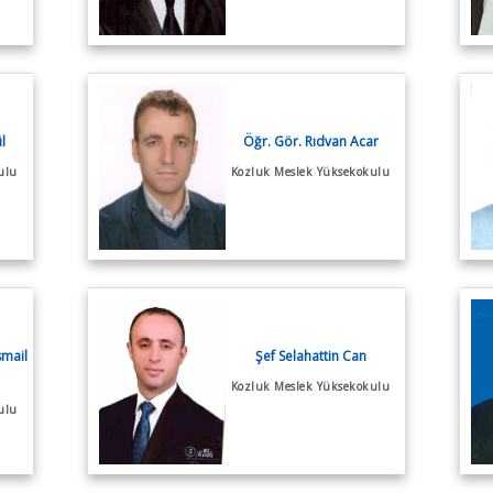
l
Öğr. Gör. Rıdvan Acar
ulu
Kozluk Meslek Yüksekokulu
smail
Şef Selahattin Can
Kozluk Meslek Yüksekokulu
ulu