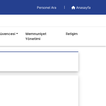
Personel Ara
Anasayfa
Güvencesi
Memnuniyet
İletişim
Yönetimi
Doküman
Yönetim Dokümanları
Formlar
İş Akışları
Prosedürler
Talimatlar