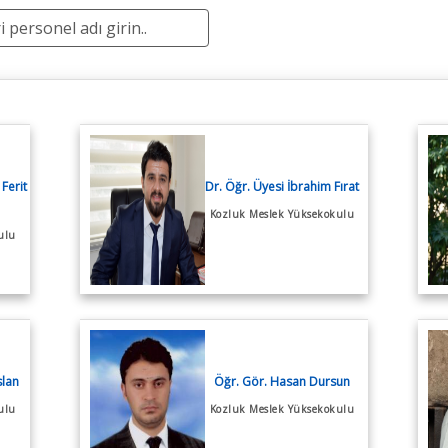
bı
İç Kontrol Güvencesi
2025 Birim İç Değerlendirme Raporu
Süreç Kartı
2025 Birim Faaliyet Raporu
Ferit
Dr. Öğr. Üyesi İbrahim Fırat
Kozluk Meslek Yüksekokulu
ulu
slan
Öğr. Gör. Hasan Dursun
ulu
Kozluk Meslek Yüksekokulu