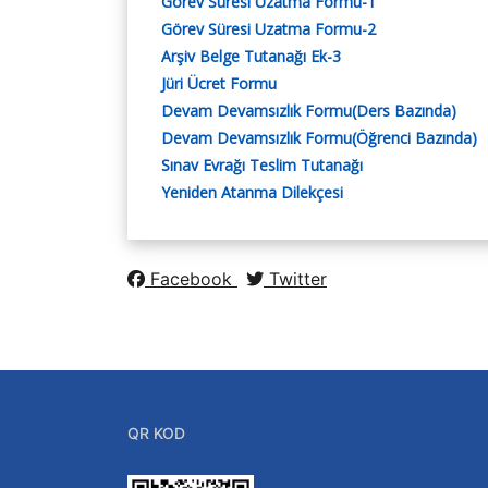
Görev Süresi Uzatma Formu-1
FORMU
Öğrenci Kalite El Kita
Görev Süresi Uzatma Formu-2
Öğrenci El Kitabı
Arşiv Belge Tutanağı Ek-3
Jüri Ücret Formu
Devam Devamsızlık Formu(Ders Bazında)
Devam Devamsızlık Formu(Öğrenci Bazında)
Sınav Evrağı Teslim Tutanağı
Yeniden Atanma Dilekçesi
Facebook
Twitter
QR KOD