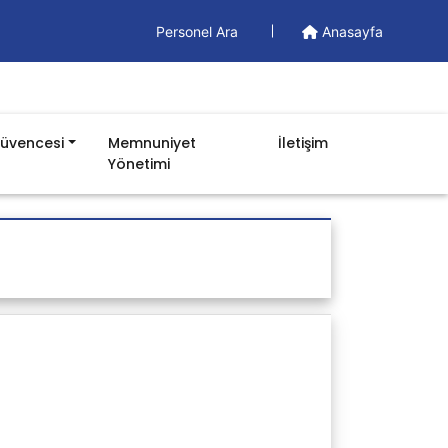
Personel Ara
Anasayfa
Güvencesi
Memnuniyet
İletişim
Yönetimi
Doküman
Yönetim Dokümanları
Formlar
İş Akışları
Prosedürler
Talimatlar