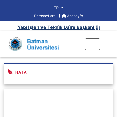
TR
Personel Ara
Anasayfa
Yapı İşleri̇ ve Tekni̇k Dai̇re Başkanlığı
HATA