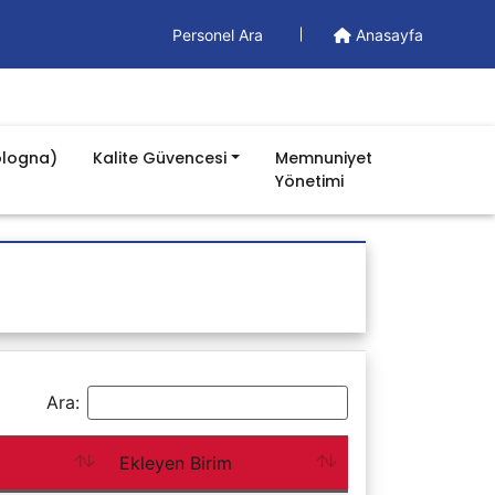
Personel Ara
Anasayfa
ologna)
Kalite Güvencesi
Memnuniyet
Yönetimi
Dökümanlar
Yönetim Dökümanları
Formlar
İş Akışları
Prosedürler
Süreç Kartları
Ara:
Talimatlar
Planlar
Formlar1
Ekleyen Birim