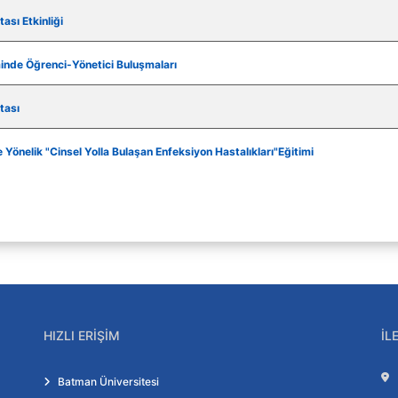
s İçeriği
yonu
ası Etkinliği
çeriği
Komisyonu
Kalite Güvencesi
esi
inde Öğrenci-Yönetici Buluşmaları
 Eğitimlerine
i.
Kalite Politikası
tası
bi
 Yönelik "Cinsel Yolla Bulaşan Enfeksiyon Hastalıkları"Eğitimi
HIZLI ERIŞIM
İL
Batman Üniversitesi