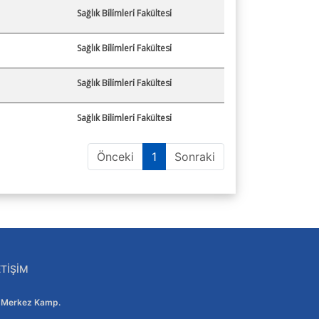
Sağlık Bi̇li̇mleri̇ Fakültesi̇
Sağlık Bi̇li̇mleri̇ Fakültesi̇
Sağlık Bi̇li̇mleri̇ Fakültesi̇
Sağlık Bi̇li̇mleri̇ Fakültesi̇
Önceki
1
Sonraki
ETIŞIM
Adres:
Merkez Kamp.