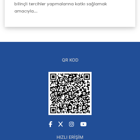
h
bilinçli tercihler yapmalarına katkı sağlamak
Ba
amacıyla...
QR KOD
Facebook
X
Instagram
YouTube
HIZLI ERIŞIM