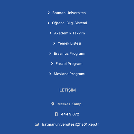
Batman Üniversitesi
Öğrenci Bilgi Sistemi
Akademik Takvim
Yemek Listesi
Erasmus Programı
Farabi Programı
Mevlana Programı
İLETIŞIM
Adres:
Merkez Kamp.
Telefon:
444 9 072
E-posta:
batmanuniversitesi@hs01.kep.tr