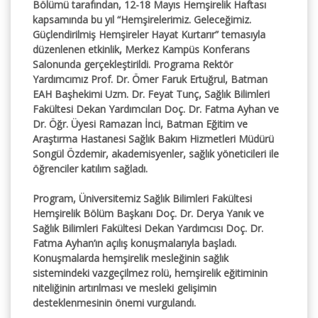
Bölümü tarafından, 12-18 Mayıs Hemşirelik Haftası
kapsamında bu yıl “Hemşirelerimiz. Geleceğimiz.
Güçlendirilmiş Hemşireler Hayat Kurtarır” temasıyla
düzenlenen etkinlik, Merkez Kampüs Konferans
Salonunda gerçekleştirildi. Programa Rektör
Yardımcımız Prof. Dr. Ömer Faruk Ertuğrul, Batman
EAH Başhekimi Uzm. Dr. Feyat Tunç, Sağlık Bilimleri
Fakültesi Dekan Yardımcıları Doç. Dr. Fatma Ayhan ve
Dr. Öğr. Üyesi Ramazan İnci, Batman Eğitim ve
Araştırma Hastanesi Sağlık Bakım Hizmetleri Müdürü
Songül Özdemir, akademisyenler, sağlık yöneticileri ile
öğrenciler katılım sağladı.
Program, Üniversitemiz Sağlık Bilimleri Fakültesi
Hemşirelik Bölüm Başkanı Doç. Dr. Derya Yanık ve
Sağlık Bilimleri Fakültesi Dekan Yardımcısı Doç. Dr.
Fatma Ayhan’ın açılış konuşmalarıyla başladı.
Konuşmalarda hemşirelik mesleğinin sağlık
sistemindeki vazgeçilmez rolü, hemşirelik eğitiminin
niteliğinin artırılması ve mesleki gelişimin
desteklenmesinin önemi vurgulandı.