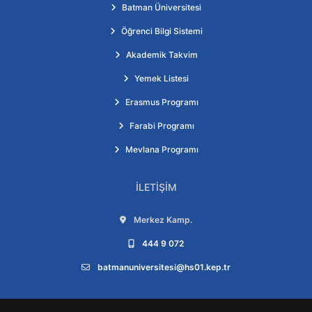
Batman Üniversitesi
Öğrenci Bilgi Sistemi
Akademik Takvim
Yemek Listesi
Erasmus Programı
Farabi Programı
Mevlana Programı
İLETIŞIM
Adres:
Merkez Kamp.
Telefon:
444 9 072
E-posta:
batmanuniversitesi@hs01.kep.tr