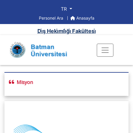
TR
Personel Ara
Anasayfa
Di̇ş Heki̇mli̇ği̇ Fakültesi̇
Misyon