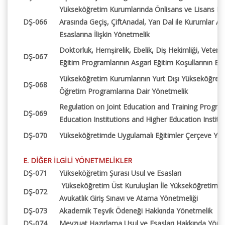
Yükseköğretim Kurumlarında Önlisans ve Lisans D
DŞ-066
Arasında Geçiş, ÇiftAnadal, Yan Dal ile Kurumlar Ar
Esaslarına İlişkin Yönetmelik
Doktorluk, Hemşirelik, Ebelik, Diş Hekimliği, Veterine
DŞ-067
Eğitim Programlarının Asgari Eğitim Koşullarının Be
Yükseköğretim Kurumlarının Yurt Dışı Yükseköğretim 
DŞ-068
Öğretim Programlarına Dair Yönetmelik
Regulation on Joint Education and Training Progr
DŞ-069
Education Institutions and Higher Education Instit
DŞ-070
Yükseköğretimde Uygulamalı Eğitimler Çerçeve Yöne
E. DİĞER İLGİLİ YÖNETMELİKLER
DŞ-071
Yükseköğretim Şurası Usul ve Esasları​
Yükseköğretim Üst Kuruluşları İle Yü​kseköğretim K
DŞ-072
Avukatlık Giriş Sınavı ve Atama Yönetmeliği
DŞ-073
Akademik Teşvik Ödeneği Hakkında Yönetmelik
DŞ-074
Mevzuat Hazırlama Usul ve Esasları Hakkında Yöne