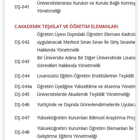
Üniversitelerarası Kurulun ve Kurula Bağlı Komisyon
DŞ-041
Yönetmeliği
C.AKADEMİK TEŞKİLAT VE ÖĞRETİM ELEMANLARI
Öğretim Üyesi Dışındaki Öğretim Elemanı Kadrolar
DŞ-042
uygulanacak Merkezi Sınav Sınav İle Giriş Sınavlarına
Hakkında Yönetmelik
Bir Üniversite Adına Bir Diğer Üniversitede Lisans
DŞ-043
Görevlileri Hakkında Yönetmelik
DŞ-044
Lisansüstü Eğitim-Öğretim Enstitülerinin Teşkilât v
DŞ-044a
Öğretim Üyeliğine Yükseltilme ve Atanma Yönetmel
DŞ-045
Üniversitelerde Akademik Teşkilât Yönetmeliği
DŞ-046
Yurtiçinde ve Dışında Görevlendirmelerde Uyulacak 
DŞ-047
Yükseköğretim Kurumları Bilimsel Araştırma Projel
Yükseköğretim Kurumları Öğretim Elemanları İle Ya
DŞ-048
Geliştirme Eğitimi Yönetmeliği