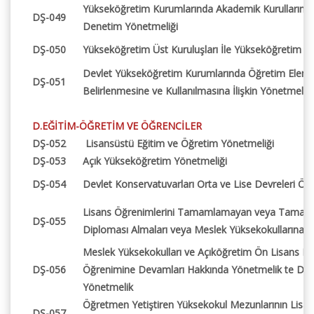
Yükseköğretim Kurumlarında Akademik Kurulların Ol
DŞ-049
Denetim Yönetmeliği
DŞ-050
Yükseköğretim Üst Kuruluşları İle Yükseköğretim Ku
Devlet Yükseköğretim Kurumlarında Öğretim Elema
DŞ-051
Belirlenmesine ve Kullanılmasına İlişkin Yönetmelik
D.EĞİTİM-ÖĞRETİM VE ÖĞRENCİLER
DŞ-052
Lisansüstü Eğitim ve Öğretim Yönetmeliği
DŞ-053
Açık Yükseköğretim Yönetmeliği
DŞ-054
Devlet Konservatuvarları Orta ve Lise Devreleri Öğr
Lisans Öğrenimlerini Tamamlamayan veya Tamaml
DŞ-055
Diploması Almaları veya Meslek Yüksekokullarına İn
Meslek Yüksekokulları ve Açıköğretim Ön Lisans Pr
DŞ-056
Öğrenimine Devamları Hakkında Yönetmelik te Değiş
Yönetmelik
Öğretmen Yetiştiren Yüksekokul Mezunlarının Lisa
DŞ-057