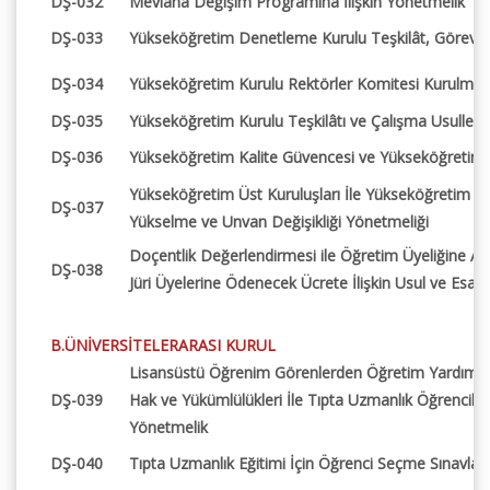
DŞ-032
Mevlana Değişim Programına İlişkin Yönetmelik
DŞ-033
Yükseköğretim Denetleme Kurulu Teşkilât, Görev ve
DŞ-034
Yükseköğretim Kurulu Rektörler Komitesi Kurulmas
DŞ-035
Yükseköğretim Kurulu Teşkilâtı ve Çalışma Usulleri
DŞ-036
Yükseköğretim Kalite Güvencesi ve Yükseköğretim K
Yükseköğretim Üst Kuruluşları İle Yükseköğretim K
DŞ-037
Yükselme ve Unvan Değişikliği Yönetmeliği
Doçentlik Değerlendirmesi ile Öğretim Üyeliğine A
DŞ-038
Jüri Üyelerine Ödenecek Ücrete İlişkin Usul ve Esasla
B.ÜNİVERSİTELERARASI KURUL
Lisansüstü Öğrenim Görenlerden Öğretim Yardımcıs
DŞ-039
Hak ve Yükümlülükleri İle Tıpta Uzmanlık Öğrencileri
Yönetmelik
DŞ-040
Tıpta Uzmanlık Eğitimi İçin Öğrenci Seçme Sınavlar