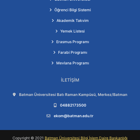
Öğrenci Bilgi Sistemi
Akademik Takvim
Yemek Listesi
Erasmus Programı
Farabi Programı
Mevlana Programı
İLETIŞIM
Adres:
Batman Üniversitesi Batı Raman Kampüsü, Merkez/Batman
Telefon:
04882173500
E-posta:
ekom@batman.edu.tr
Copyright © 2021
Batman Üniversitesi Bilgi İşlem Daire Başkanlığı