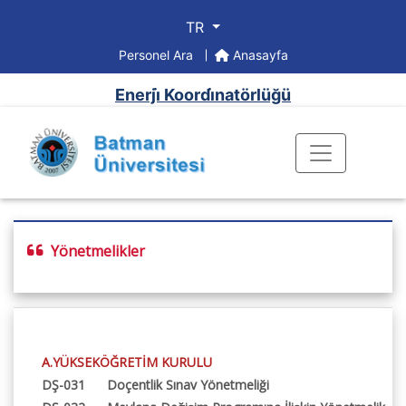
TR
Personel Ara
Anasayfa
Enerji̇ Koordi̇natörlüğü
Yönetmelikler
A.YÜKSEKÖĞRETİM KURULU
DŞ-031
Doçentlik Sınav Yönetmeliği