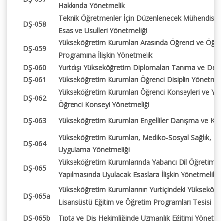
Hakkında Yönetmelik
Teknik Öğretmenler İçin Düzenlenecek Mühendisli
DŞ-058
Esas ve Usulleri Yönetmeliği
Yükseköğretim Kurumları Arasında Öğrenci ve Öğr
DŞ-059
Programına İlişkin Yönetmelik
DŞ-060
Yurtdışı Yükseköğretim Diplomaları Tanıma ve Denk
DŞ-061
Yükseköğretim Kurumları Öğrenci Disiplin Yönetmel
Yükseköğretim Kurumları Öğrenci Konseyleri ve Yü
DŞ-062
Öğrenci Konseyi Yönetmeliği
DŞ-063
Yükseköğretim Kurumları Engelliler Danışma ve Koo
Yükseköğretim Kurumları, Mediko-Sosyal Sağlık, Kült
DŞ-064
Uygulama Yönetmeliği
Yükseköğretim Kurumlarında Yabancı Dil Öğretimi v
DŞ-065
Yapılmasında Uyulacak Esaslara İlişkin Yönetmelik
Yükseköğretim Kurumlarının Yurtiçindeki Yükseköğr
DŞ-065a
Lisansüstü Eğitim ve Öğretim Programları Tesisi H
DŞ-065b
Tıpta ve Diş Hekimliğinde Uzmanlık Eğitimi Yönetme