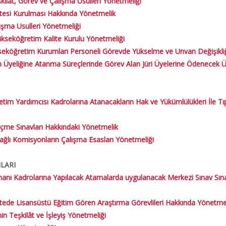
lât, Görev ve Çalışma Usulleri Yönetmeliği
tesi Kurulması Hakkında Yönetmelik
ışma Usulleri Yönetmeliği
kseköğretim Kalite Kurulu Yönetmeliği
kseköğretim Kurumları Personeli Görevde Yükselme ve Unvan Değişikli
lama Dersi I-
Üyeliğine Atanma Süreçlerinde Görev Alan Jüri Üyelerine Ödenecek Ücre
lama Dersleri
 Yardımcısı Kadrolarına Atanacakların Hak ve Yükümlülükleri İle Tıpt
eçme Sınavları Hakkındaki Yönetmelik
ağlı Komisyonların Çalışma Esasları Yönetmeliği
LARI
ı Kadrolarına Yapılacak Atamalarda uygulanacak Merkezi Sınav Sınav İl
sitede Lisansüstü Eğitim Gören Araştırma Görevlileri Hakkında Yönetme
in Teşkilât ve İşleyiş Yönetmeliği