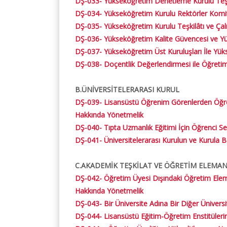
DŞ-033- Yükseköğretim Denetleme Kurulu Teşki
DŞ-034- Yükseköğretim Kurulu Rektörler Komi
DŞ-035- Yükseköğretim Kurulu Teşkilâtı ve Çal
Mesleki Sektörel
Kalite Güvencesi
DŞ-036- Yükseköğretim Kalite Güvencesi ve Yü
Uygulama
İç Kontrol Güvencesi
DŞ-037- Yükseköğretim Üst Kuruluşları İle Yü
Mesleki Sektörel Uygu
DŞ-038- Doçentlik Değerlendirmesi ile Öğretim 
II-III Ders Dosyası
Mesleki Sektörel Uygu
B.ÜNİVERSİTELERARASI KURUL
Yönergesi
DŞ-039- Lisansüstü Öğrenim Görenlerden Öğretim
Hakkında Yönetmelik
DŞ-040- Tıpta Uzmanlık Eğitimi İçin Öğrenci S
DŞ-041- Üniversitelerarası Kurulun ve Kurula B
C.AKADEMİK TEŞKİLAT VE ÖĞRETİM ELEMAN
DŞ-042- Öğretim Üyesi Dışındaki Öğretim Eleman
Hakkında Yönetmelik
DŞ-043- Bir Üniversite Adına Bir Diğer Üniver
DŞ-044- Lisansüstü Eğitim-Öğretim Enstitülerin