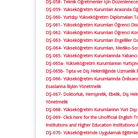
DŞ-058- Teknik Öğretmenler İçin Düzenlenecek
DŞ-059- Yükseköğretim Kurumları Arasında Öğr
DŞ-060- Yurtdışı Yükseköğretim Diplomaları T
DŞ-061- Yükseköğretim Kurumları Öğrenci Disi
DŞ-062- Yükseköğretim Kurumları Öğrenci Kon
DŞ-063- Yükseköğretim Kurumları Engelliler D
DŞ-064- Yükseköğretim Kurumları, Mediko-Sosya
DŞ-065- Yükseköğretim Kurumlarında Yabancı Di
DŞ-065a- Yükseköğretim Kurumlarının Yurtiçin
DŞ-065b- Tıpta ve Diş Hekimliğinde Uzmanlık 
DŞ-066- Yükseköğretim Kurumlarında Önlisans v
Esaslarına İlişkin Yönetmelik
DŞ-067- Doktorluk, Hemşirelik, Ebelik, Diş Heki
Yönetmelik
DŞ-068- Yükseköğretim Kurumlarının Yurt Dışı 
DŞ-069- Click here for the Unofficial English
Institutions and Higher Education Institutions
DŞ-070- Yükseköğretimde Uygulamalı Eğitimler