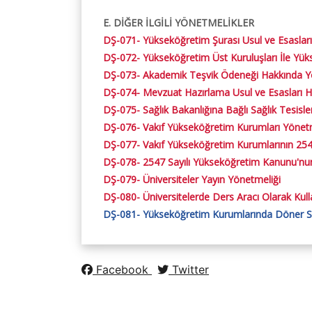
E. DİĞER İLGİLİ YÖNETMELİKLER
DŞ-071- Yükseköğretim Şurası Usul ve Esasları​
DŞ-072- Yükseköğretim Üst Kuruluşları İle Yü​
DŞ-073- Akademik Teşvik Ödeneği Hakkında 
DŞ-074- Mevzuat Hazırlama Usul ve Esasları 
DŞ-075- Sağlık Bakanlığına Bağlı Sağlık Tesisleri
DŞ-076- Vakıf Yükseköğretim Kurumları Yönet
DŞ-077- Vakıf Yükseköğretim Kurumlarının 254
DŞ-078- 2547 Sayılı Yükseköğretim Kanunu'n
DŞ-079- Üniversiteler Yayın Yönetmeliği
DŞ-080- Üniversitelerde Ders Aracı Olarak Kullan
DŞ-081- Yükseköğretim Kurumlarında Döner Ser
Facebook
Twitter