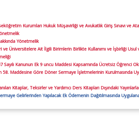
kseköğretim Kurumları Hukuk Müşavirliği ve Avukatlık Giriş Sınavı ve 
Yönetmelik
Hakkında Yönetmelik
 ve Üniversitelere Ait İlgili Birimlerin Birlikte Kullanımı ve İşbirliği Us
meliği
7 Sayılı Kanunun Ek 9 uncu Maddesi Kapsamında Ücretsiz Öğrenci Oku
un 58. Maddesine Göre Döner
Sermaye İşletmelerinin Kurulmasında Uyu
ılan Kitaplar, Teksirler ve Yardımcı Ders Kitapları Dışındaki Yayınlarla
maye Gelirlerinden Yapılacak Ek Ödemenin Dağıtılmasında Uygulanac