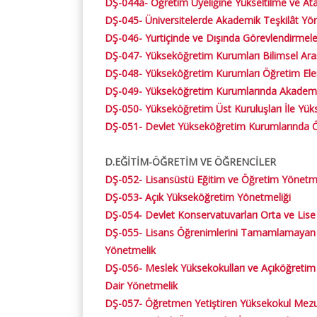
DŞ-044a- Öğretim Üyeliğine Yükseltilme ve A
DŞ-045- Üniversitelerde Akademik Teşkilât Yö
DŞ-046- Yurtiçinde ve Dışında Görevlendirmele
DŞ-047- Yükseköğretim Kurumları Bilimsel Ara
DŞ-048- Yükseköğretim Kurumları Öğretim Elema
DŞ-049- Yükseköğretim Kurumlarında Akademik
DŞ-050- Yükseköğretim Üst Kuruluşları İle Yük
DŞ-051- Devlet Yükseköğretim Kurumlarında Öğ
D.EĞİTİM-ÖĞRETİM VE ÖĞRENCİLER
DŞ-052- Lisansüstü Eğitim ve Öğretim Yönetm
DŞ-053- Açık Yükseköğretim Yönetmeliği
DŞ-054- Devlet Konservatuvarları Orta ve Lise
DŞ-055- Lisans Öğrenimlerini Tamamlamayan v
Yönetmelik
DŞ-056- Meslek Yüksekokulları ve Açıköğretim
Dair Yönetmelik
DŞ-057- Öğretmen Yetiştiren Yüksekokul Mezu