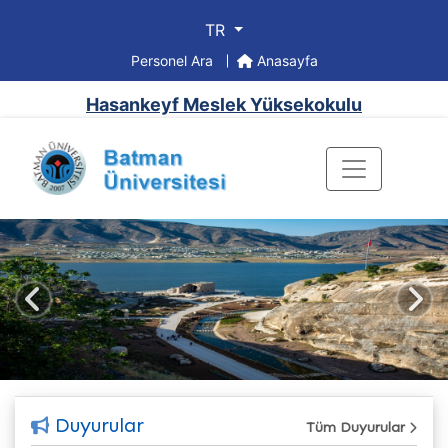
TR
Personel Ara
Anasayfa
Hasankeyf Meslek Yüksekokulu
Önceki
Sonr
Duyurular
Tüm Duyurular