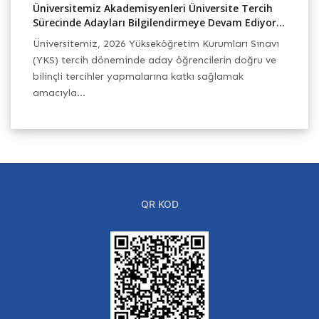
Üniversitemiz Akademisyenleri Üniversite Tercih
TB
Sürecinde Adayları Bilgilendirmeye Devam Ediyor...
Ek
Üniversitemiz, 2026 Yükseköğretim Kurumları Sınavı
Ba
(YKS) tercih döneminde aday öğrencilerin doğru ve
Pr
h
bilinçli tercihler yapmalarına katkı sağlamak
Ba
amacıyla...
QR KOD