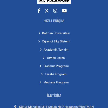
Facebook
X
Instagram
YouTube
HIZLI ERIŞIM
Batman Üniversitesi
Öğrenci Bilgi Sistemi
Akademik Takvim
Yemek Listesi
Erasmus Programı
Farabi Programı
Mevlana Programı
İLETIŞIM
Adres:
Kültür Mahallesi 316 Sokak No:7 Hasankeyf/BATMAN