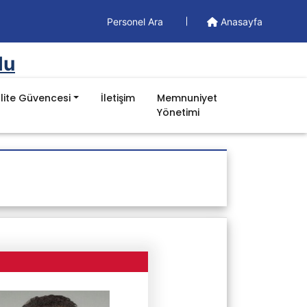
Personel Ara
Anasayfa
lu
lite Güvencesi
İletişim
Memnuniyet
Yönetimi
Yüksekokulumuz
Doküman
Kalite Politikası
Yönetim Dokümanları
Formlar
İş Akışları
Prosedürler
Talimatlar