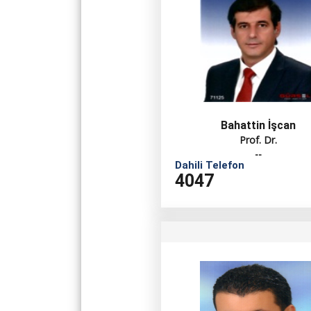
Motorlu Araçlar ve Ulaş
Tasarım Bölümü
Kalite Güvencesi
Teksti̇l Gi̇yi̇m Ayakka
Veteri̇nerli̇k Bölümü
İç Kontrol Güvencesi
Bahattin İşcan
Prof. Dr.
--
Dahili Telefon
4047