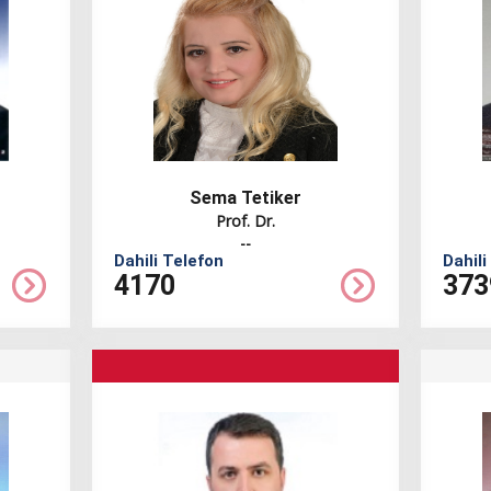
tırma Teknoloji̇leri̇ Bölümü
bı ve Deri̇ Bölümü
Sema Tetiker
Prof. Dr.
--
Dahili Telefon
Dahili
4170
373