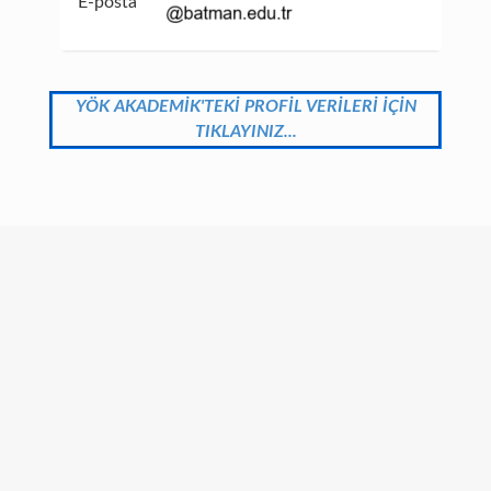
E-posta
YÖK AKADEMİK'TEKİ PROFİL VERİLERİ İÇİN
TIKLAYINIZ...