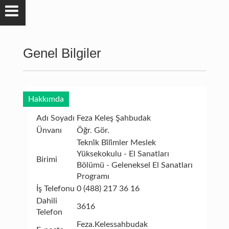
Genel Bilgiler
Hakkımda
Adı Soyadı
Feza Keleş Şahbudak
Ünvanı
Öğr. Gör.
Tekni̇k Bi̇li̇mler Meslek
Yüksekokulu - El Sanatları
Birimi
Bölümü - Geleneksel El Sanatları
Programı
İş Telefonu
0 (488) 217 36 16
Dahili
3616
Telefon
Feza.Kelessahbudak