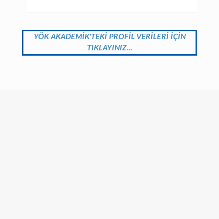
YÖK AKADEMİK'TEKİ PROFİL VERİLERİ İÇİN
TIKLAYINIZ...