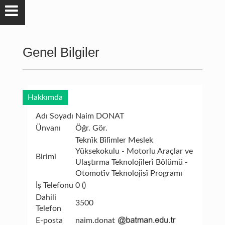
Genel Bilgiler
Hakkımda
Adı Soyadı
Naim DONAT
Ünvanı
Öğr. Gör.
Tekni̇k Bi̇li̇mler Meslek
Yüksekokulu - Motorlu Araçlar ve
Birimi
Ulaştırma Teknoloji̇leri̇ Bölümü -
Otomoti̇v Teknoloji̇si̇ Programı
İş Telefonu
0 ()
Dahili
3500
Telefon
E-posta
naim.donat