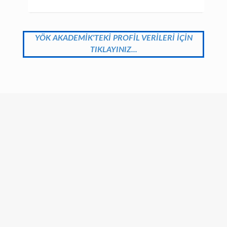
YÖK AKADEMİK'TEKİ PROFİL VERİLERİ İÇİN
TIKLAYINIZ...