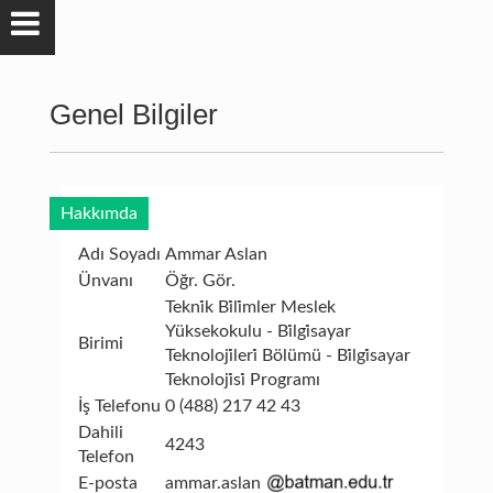
Genel Bilgiler
Hakkımda
Adı Soyadı
Ammar Aslan
Ünvanı
Öğr. Gör.
Tekni̇k Bi̇li̇mler Meslek
Yüksekokulu - Bi̇lgi̇sayar
Birimi
Teknoloji̇leri̇ Bölümü - Bi̇lgi̇sayar
Teknoloji̇si̇ Programı
İş Telefonu
0 (488) 217 42 43
Dahili
4243
Telefon
E-posta
ammar.aslan