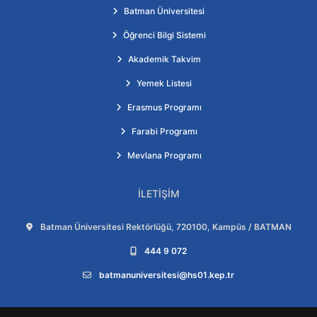
Batman Üniversitesi
Öğrenci Bilgi Sistemi
Akademik Takvim
Yemek Listesi
Erasmus Programı
Farabi Programı
Mevlana Programı
İLETIŞIM
Adres:
Batman Üniversitesi Rektörlüğü, 720100, Kampüs / BATMAN
Telefon:
444 9 072
E-posta:
batmanuniversitesi@hs01.kep.tr