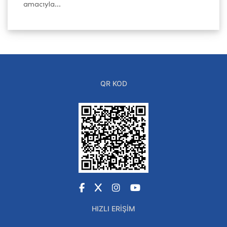
amacıyla...
QR KOD
Facebook
X
Instagram
YouTube
HIZLI ERIŞIM