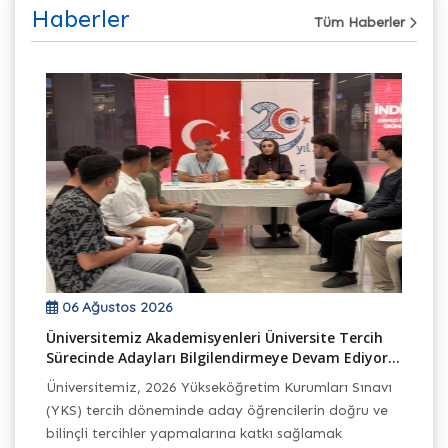
Haberler
Tüm Haberler
06 Ağustos 2026
Üniversitemiz Akademisyenleri Üniversite Tercih
TB
Sürecinde Adayları Bilgilendirmeye Devam Ediyor...
Ek
Üniversitemiz, 2026 Yükseköğretim Kurumları Sınavı
Ba
(YKS) tercih döneminde aday öğrencilerin doğru ve
Pr
h
bilinçli tercihler yapmalarına katkı sağlamak
Ba