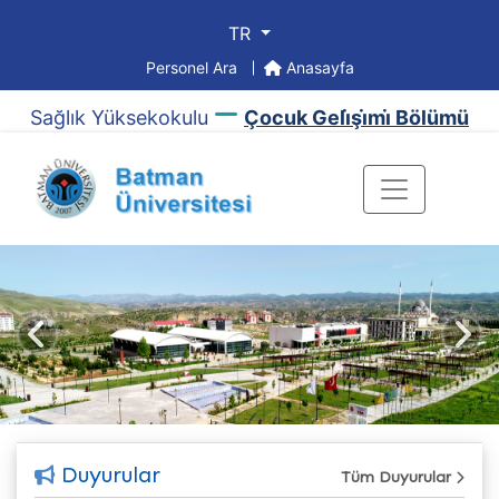
TR
Personel Ara
Anasayfa
Sağlık Yüksekokulu
Çocuk Geli̇şi̇mi̇ Bölümü
Önceki
Sonr
Duyurular
Tüm Duyurular