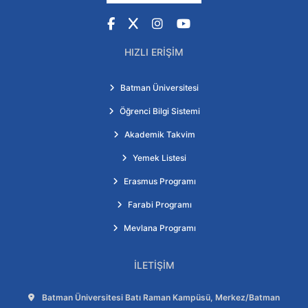
Facebook
X
Instagram
YouTube
HIZLI ERIŞIM
Batman Üniversitesi
Öğrenci Bilgi Sistemi
Akademik Takvim
Yemek Listesi
Erasmus Programı
Farabi Programı
Mevlana Programı
İLETIŞIM
Adres:
Batman Üniversitesi Batı Raman Kampüsü, Merkez/Batman