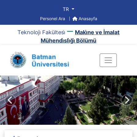
TR
Personel Ara
Anasayfa
Teknoloji̇ Fakültesi̇
Maki̇ne ve İmalat
Mühendi̇sli̇ği̇ Bölümü
Önceki
Sonr