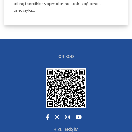
h
bilinçli tercihler yapmalarına katkı sağlamak
Ba
amacıyla...
QR KOD
Facebook
X
Instagram
YouTube
HIZLI ERIŞIM