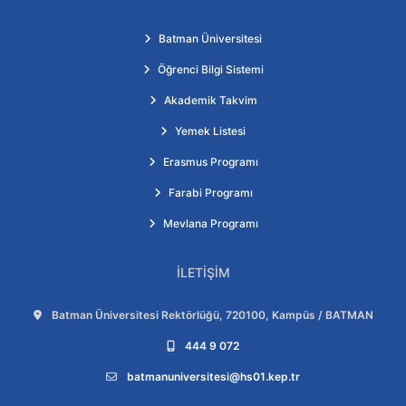
Batman Üniversitesi
Öğrenci Bilgi Sistemi
Akademik Takvim
Yemek Listesi
Erasmus Programı
Farabi Programı
Mevlana Programı
İLETIŞIM
Adres:
Batman Üniversitesi Rektörlüğü, 720100, Kampüs / BATMAN
Telefon:
444 9 072
E-posta:
batmanuniversitesi@hs01.kep.tr