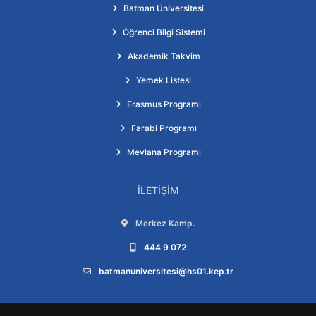
Batman Üniversitesi
Öğrenci Bilgi Sistemi
Akademik Takvim
Yemek Listesi
Erasmus Programı
Farabi Programı
Mevlana Programı
İLETIŞIM
Adres:
Merkez Kamp.
Telefon:
444 9 072
E-posta:
batmanuniversitesi@hs01.kep.tr