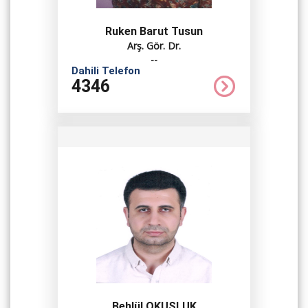
Ruken Barut Tusun
Arş. Gör. Dr.
--
Dahili Telefon
4346
Behlül OKUŞLUK