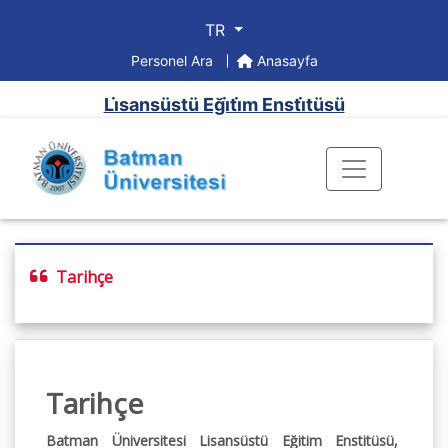
TR
Personel Ara
Anasayfa
Li̇sansüstü Eği̇ti̇m Ensti̇tüsü
Tarihçe
Tarihçe
Batman Üniversitesi Lisansüstü Eğitim Enstitüsü,