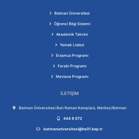
Batman Üniversitesi
Öğrenci Bilgi Sistemi
Akademik Takvim
Yemek Listesi
Erasmus Programı
Farabi Programı
Mevlana Programı
İLETIŞIM
Adres:
Batman Üniversitesi Batı Raman Kampüsü, Merkez/Batman
Telefon:
444 9 072
E-posta:
batmanuniversitesi@hs01.kep.tr