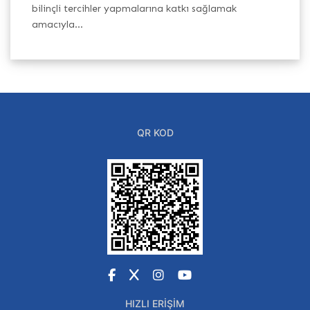
h
bilinçli tercihler yapmalarına katkı sağlamak
Ba
amacıyla...
QR KOD
Facebook
X
Instagram
YouTube
HIZLI ERIŞIM