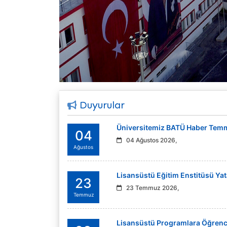
Duyurular
Üniversitemiz BATÜ Haber Temmu
04
04 Ağustos 2026,
Ağustos
Lisansüstü Eğitim Enstitüsü Yata
23
23 Temmuz 2026,
Temmuz
Lisansüstü Programlara Öğrenci 