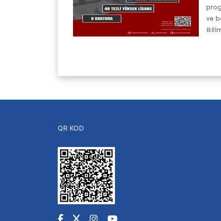
ye Büyük Millet
prog
of. Dr. Numan...
ve b
Bili
QR KOD
Facebook
X
Instagram
YouTube