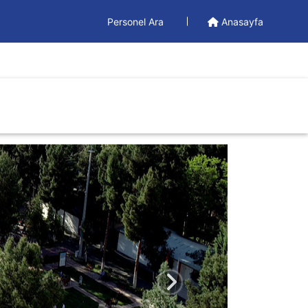
Personel Ara
Anasayfa
Doküman
Yönetim Dokümanları
Formlar
İş Akışları
Sonraki