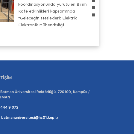
koordinasyonunda yürütülen Bilim
Kafe etkinlikleri kapsamında
"Geleceğin Meslekleri: Elektrik
Elektronik Mühendisliği...
ETIŞIM
Adres:
Batman Üniversitesi Rektörlüğü, 720100, Kampüs /
TMAN
Telefon:
444 9 072
E-posta:
batmanuniversitesi@hs01.kep.tr