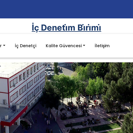
İç Deneti̇m Bi̇ri̇mi̇
r
İç Denetçi
Kalite Güvencesi
İletişim
Mevzuat
mel Değerler
Kanunlar
ı
Yönetmelikler
luluklar
Yönergeler
Yök Kalite Kurulu Mevzuat Listesi
Batman Üniversitesi Mevzuat Listesi