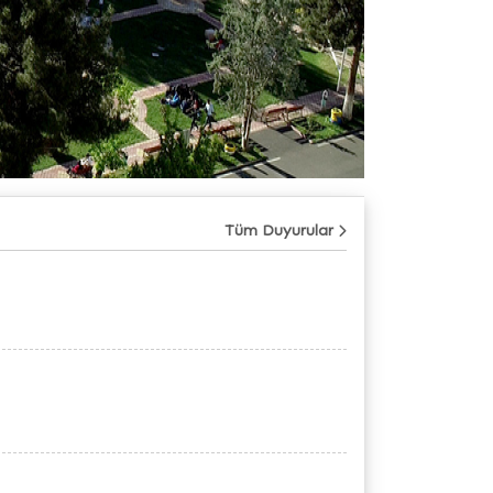
Tüm Duyurular
31
Temmuz
09
Temmuz