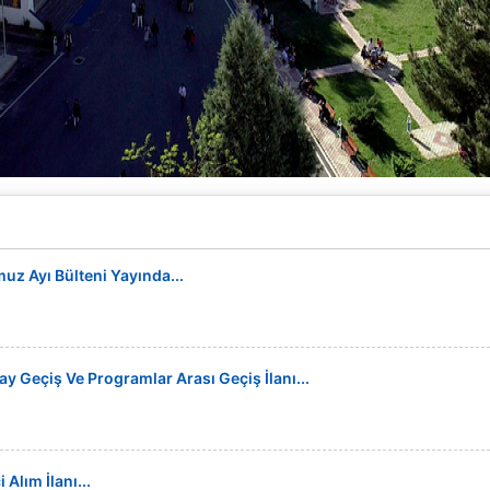
z Ayı Bülteni Yayında...
y Geçiş Ve Programlar Arası Geçiş İlanı...
Alım İlanı...