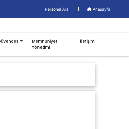
Personel Ara
Anasayfa
Güvencesi
Memnuniyet
İletişim
Yönetimi
Dokümanlar
Yönetim Dökümanları
Formlar
İş Akışları
Prosedürler
Talimatlar
Listeler