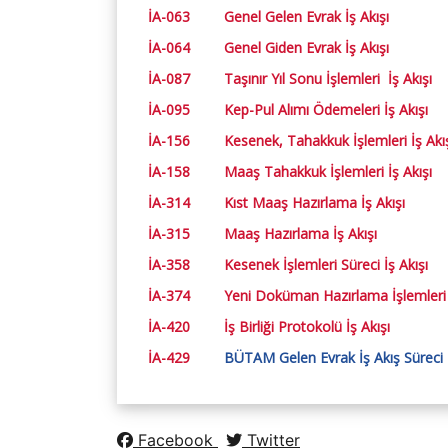
İA-063
Genel Gelen Evrak İş Akışı
İA-064
Genel Giden Evrak İş Akışı
Kalite Güvencesi
İA-087
Taşınır Yıl Sonu İşlemleri İş Akışı
İç Kontrol Güvencesi
İA-095
Kep-Pul Alımı Ödemeleri İş Akışı
İA-156
Kesenek, Tahakkuk İşlemleri İş Akı
İA-158
Maaş Tahakkuk İşlemleri İş Akışı
İA-314
Kıst Maaş Hazırlama İş Akışı
İA-315
Maaş Hazırlama İş Akışı
İA-358
Kesenek İşlemleri Süreci İş Akışı
İA-374
Yeni Doküman Hazırlama İşlemleri İ
İA-420
İş Birliği Protokolü İş Akışı
İA-429
BÜTAM Gelen Evrak İş Akış Süreci
Facebook
Twitter