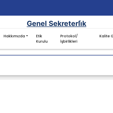
Genel Sekreterli̇k
Hakkımızda
Etik
Protokol/
Kalite 
Kurulu
İşbirlikleri
Mevzuat
yon, Vizyon ve
Kanun
Yönetmelikler
nu
Yönergeler
ı
YÖK Kalite Kurulu Mevzuat Listesi
luluklar
Batman Üniversitesi Mevzuat Listesi