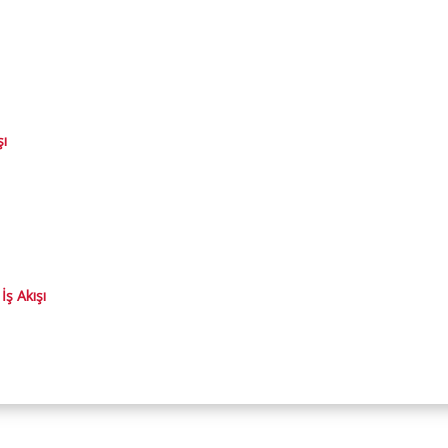
şı
ş Akışı