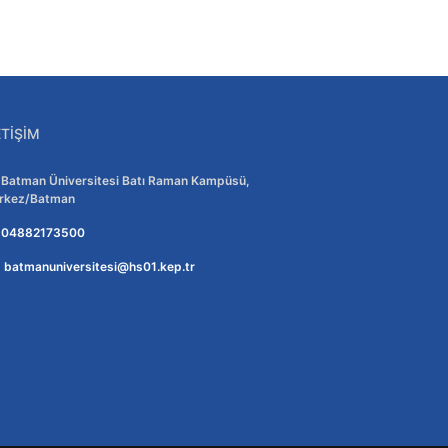
ETIŞIM
Adres:
Batman Üniversitesi Batı Raman Kampüsü,
rkez/Batman
Telefon:
04882173500
E-posta:
batmanuniversitesi@hs01.kep.tr