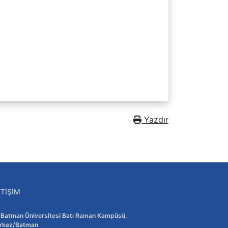
Yazdır
ETIŞIM
Adres:
Batman Üniversitesi Batı Raman Kampüsü,
rkez/Batman