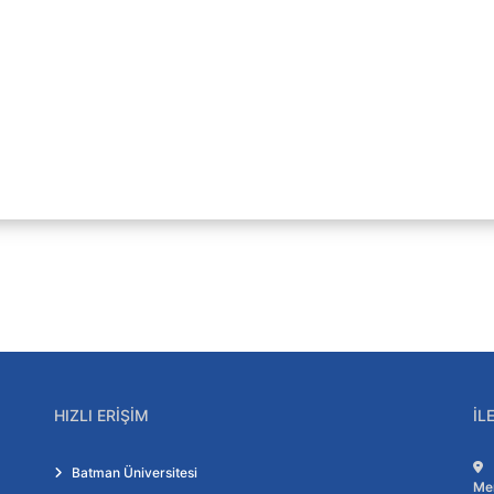
ar
ler
HIZLI ERIŞIM
İL
Batman Üniversitesi
Me