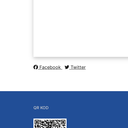
Hakkımızda
Kalite Politikası
Kurullar ve Komisyonl
Enerji İle İlişkili Bölüm
Ufuk Avrupa
Facebook
Twitter
QR KOD