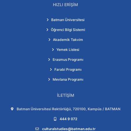
HIZLI ERIŞIM
Batman Üniversitesi
Öğrenci Bilgi Sistemi
Akademik Takvim
Yemek Listesi
Erasmus Programı
Farabi Programı
Mevlana Programı
İLETIŞIM
Adres:
Batman Üniversitesi Rektörlüğü, 720100, Kampüs / BATMAN
Telefon:
444 9 072
E-posta:
culturalstudies@batman.edu.tr