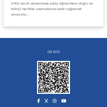
(YKS) tercih döneminde aday öğrencilerin doğru ve
Pr
h
bilinçli tercihler yapmalarına katkı sağlamak
Ba
amacıyla...
QR KOD
Facebook
X
Instagram
YouTube