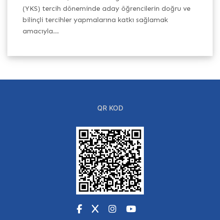
(YKS) tercih döneminde aday öğrencilerin doğru ve
Pr
h
bilinçli tercihler yapmalarına katkı sağlamak
Ba
amacıyla...
QR KOD
Facebook
X
Instagram
YouTube