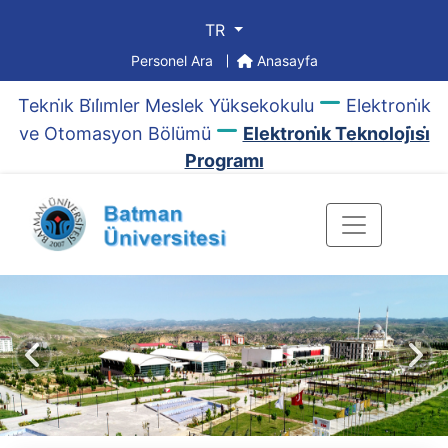
TR
Personel Ara
Anasayfa
Tekni̇k Bi̇li̇mler Meslek Yüksekokulu
Elektroni̇k
ve Otomasyon Bölümü
Elektroni̇k Teknoloji̇si̇
Programı
Önceki
Sonr