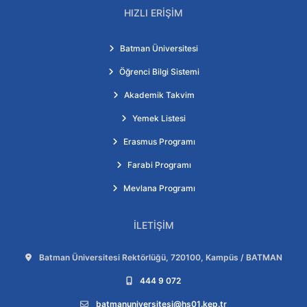
HIZLI ERIŞIM
Batman Üniversitesi
Öğrenci Bilgi Sistemi
Akademik Takvim
Yemek Listesi
Erasmus Programı
Farabi Programı
Mevlana Programı
İLETIŞIM
Adres:
Batman Üniversitesi Rektörlüğü, 720100, Kampüs / BATMAN
Telefon:
444 9 072
E-posta:
batmanuniversitesi@hs01.kep.tr