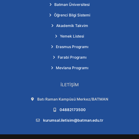
Batman Üniversitesi
Öğrenci Bilgi Sistemi
Akademik Takvim
Yemek Listesi
Erasmus Programı
Farabi Programı
Mevlana Programı
İLETIŞIM
Adres:
Batı Raman Kampüsü Merkez/BATMAN
Telefon:
04882173500
E-posta:
kurumsal.iletisim@batman.edu.tr