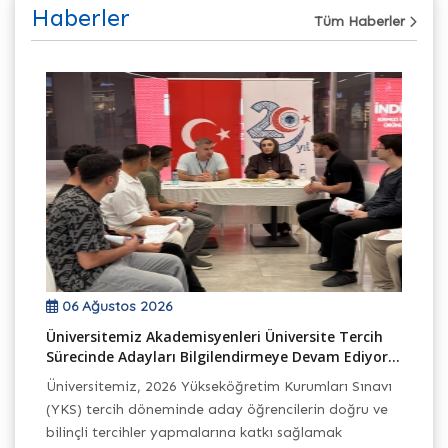
Haberler
Tüm Haberler
06 Ağustos 2026
Üniversitemiz Akademisyenleri Üniversite Tercih
TB
Sürecinde Adayları Bilgilendirmeye Devam Ediyor...
Ek
Üniversitemiz, 2026 Yükseköğretim Kurumları Sınavı
Ba
(YKS) tercih döneminde aday öğrencilerin doğru ve
Pr
h
bilinçli tercihler yapmalarına katkı sağlamak
Ba