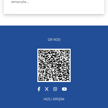
amacıyla...
QR KOD
Facebook
X
Instagram
YouTube
HIZLI ERIŞIM