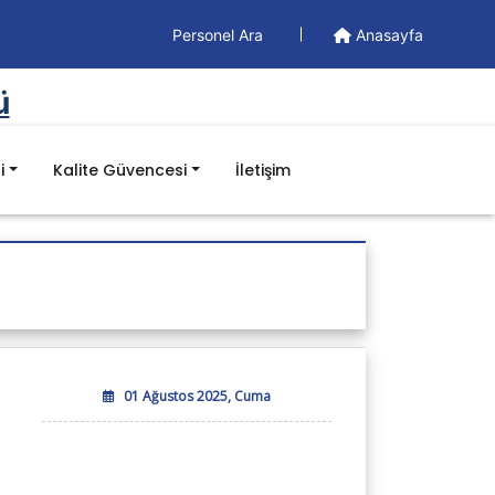
Personel Ara
Anasayfa
ü
i
Kalite Güvencesi
İletişim
Doküman
Yönetim Dokümanları
Formlar
İş Akışları
Prosedürler
Talimatlar
01 Ağustos 2025, Cuma