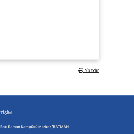
Yazdır
ETIŞIM
Adres:
Batı Raman Kampüsü Merkez/BATMAN