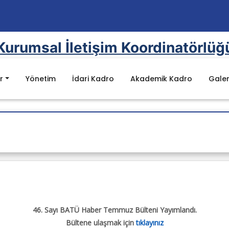
Kurumsal İletişim Koordinatörlüğ
r
Yönetim
İdari Kadro
Akademik Kadro
Galer
Mevzuat
mel Değerler
Kanunlar
nu
Yönetmelikler
rı
Yönergeler
uluklar
YÖK Kalite Kurulu Mevzuat Listesi
Batman Üniversitesi Mevzuat Listesi
e Raporu
46. Sayı BATÜ Haber Temmuz Bülteni Yayımlandı.
Bültene ulaşmak için
tıklayınız